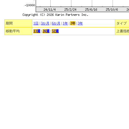
期間
1日
|
3か月
|
6か月
|
1年
|
2年
|
3年
タイプ
移動平均
13週
|
26週
|
52週
上書指