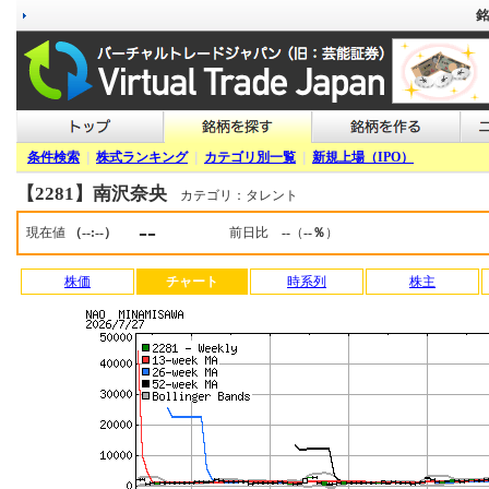
銘
条件検索
|
株式ランキング
|
カテゴリ別一覧
|
新規上場（IPO）
【2281】南沢奈央
カテゴリ：タレント
--
現在値
（--:--）
前日比
--
（
--％
）
株価
チャート
時系列
株主