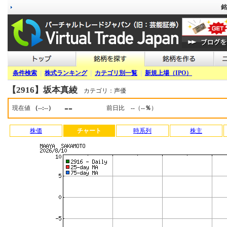
銘
条件検索
|
株式ランキング
|
カテゴリ別一覧
|
新規上場（IPO）
【2916】坂本真綾
カテゴリ：声優
--
現在値
（--:--）
前日比
--
（
--％
）
株価
チャート
時系列
株主