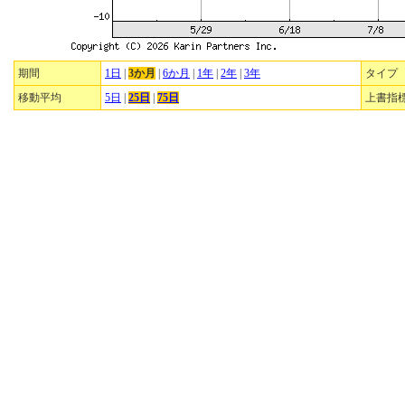
期間
1日
|
3か月
|
6か月
|
1年
|
2年
|
3年
タイプ
移動平均
5日
|
25日
|
75日
上書指