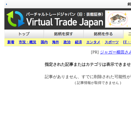
銘
新着
|
市況・概況
|
国内
|
海外
|
政治
|
経済
|
エンタメ
|
スポーツ
|
IT
[PR]
ジャガー横田さ
指定された記事またはカテゴリは表示できませ
記事がありません、すでに削除された可能性が
( 記事情報が取得できません )