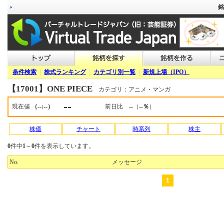
銘
条件検索
|
株式ランキング
|
カテゴリ別一覧
|
新規上場（IPO）
【17001】ONE PIECE
カテゴリ：アニメ・マンガ
--
現在値
（--:--）
前日比
--
（
--％
）
株価
チャート
時系列
株主
0
件中
1
～
0
件を表示しています。
No.
メッセージ
1