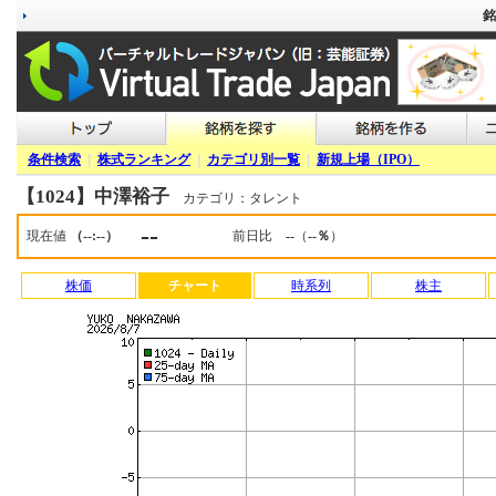
銘
条件検索
|
株式ランキング
|
カテゴリ別一覧
|
新規上場（IPO）
【1024】中澤裕子
カテゴリ：タレント
--
現在値
（--:--）
前日比
--
（
--％
）
株価
チャート
時系列
株主