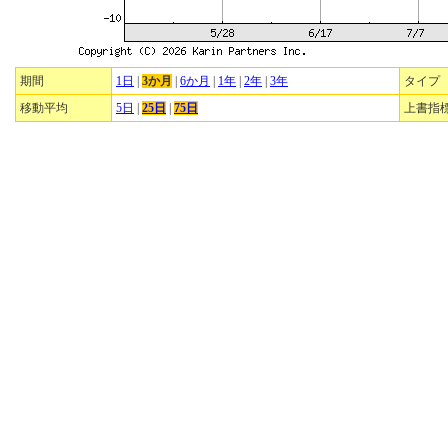
期間
1日
|
3か月
|
6か月
|
1年
|
2年
|
3年
タイプ
移動平均
5日
|
25日
|
75日
上書指