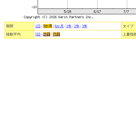
期間
1日
|
3か月
|
6か月
|
1年
|
2年
|
3年
タイプ
移動平均
5日
|
25日
|
75日
上書指