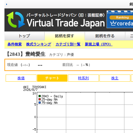
銘
条件検索
|
株式ランキング
|
カテゴリ別一覧
|
新規上場（IPO）
【2843】豊崎愛生
カテゴリ：声優
--
現在値
（--:--）
前日比
--
（
--％
）
株価
チャート
時系列
株主