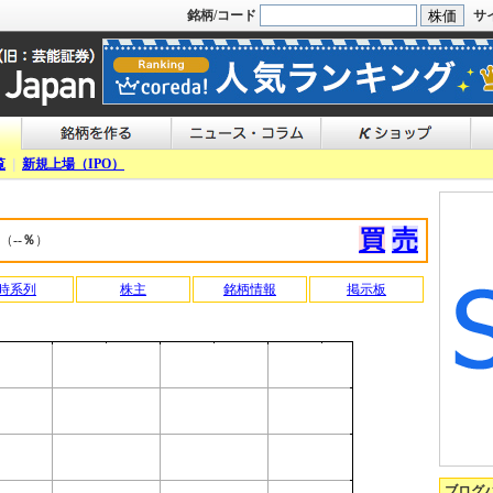
銘柄/コード
サ
覧
|
新規上場（IPO）
買
売
（
--％
）
時系列
株主
銘柄情報
掲示板
ブログ