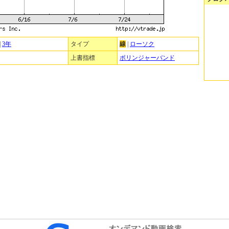
|
3年
タイプ
線
|
ローソク
上書指標
ボリンジャーバンド