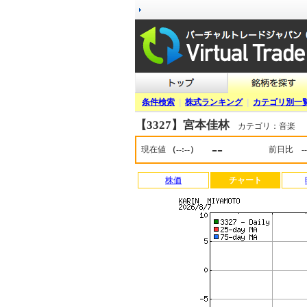
条件検索
|
株式ランキング
|
カテゴリ別一
【3327】宮本佳林
カテゴリ：音楽
--
現在値
（--:--）
前日比
--
株価
チャート