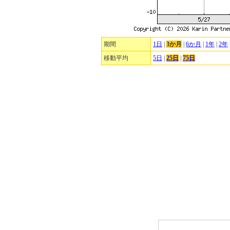
期間
1日
|
3か月
|
6か月
|
1年
|
2年
移動平均
5日
|
25日
|
75日