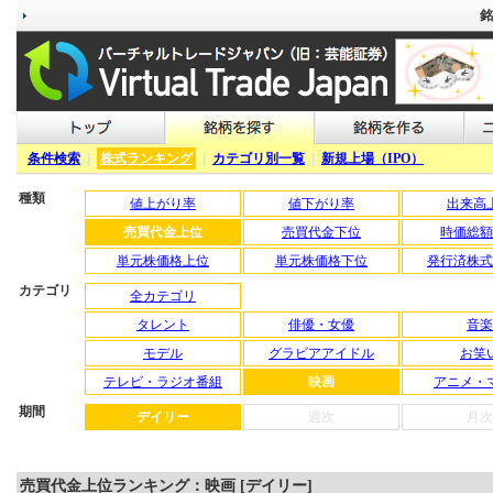
銘
条件検索
|
株式ランキング
|
カテゴリ別一覧
|
新規上場（IPO）
種類
値上がり率
値下がり率
出来高
売買代金上位
売買代金下位
時価総額
単元株価格上位
単元株価格下位
発行済株式
カテゴリ
全カテゴリ
タレント
俳優・女優
音楽
モデル
グラビアアイドル
お笑
テレビ・ラジオ番組
映画
アニメ・
期間
デイリー
週次
月次
売買代金上位ランキング：映画 [デイリー]