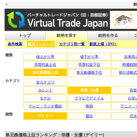
銘
条件検索
|
株式ランキング
|
カテゴリ別一覧
|
新規上場（IPO）
種類
値上がり率
値下がり率
出来高
売買代金上位
売買代金下位
時価総額
単元株価格上位
単元株価格下位
発行済株式
カテゴリ
全カテゴリ
タレント
俳優・女優
音楽
モデル
グラビアアイドル
お笑
テレビ・ラジオ番組
映画
アニメ・
期間
デイリー
週次
月次
単元株価格上位ランキング：俳優・女優 [デイリー]