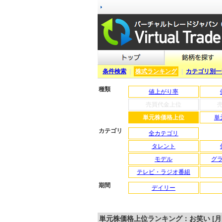
条件検索
|
株式ランキング
|
カテゴリ別一
種類
値上がり率
売買代金上位
単元株価格上位
単
カテゴリ
全カテゴリ
タレント
モデル
グ
テレビ・ラジオ番組
期間
デイリー
単元株価格上位ランキング：お笑い [月