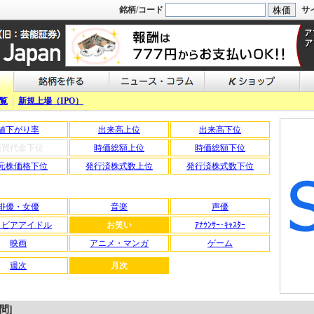
銘柄/コード
サ
覧
|
新規上場（IPO）
値下がり率
出来高上位
出来高下位
売買代金下位
時価総額上位
時価総額下位
元株価格下位
発行済株式数上位
発行済株式数下位
俳優・女優
音楽
声優
ラビアアイドル
お笑い
ｱﾅｳﾝｻｰ･ｷｬｽﾀｰ
映画
アニメ・マンガ
ゲーム
週次
月次
間]