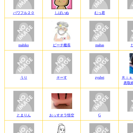
パワフル２０
しばいぬ
むっ君
mahiko
ピーチ艦長
mahas
うり
そーす
zyubei
Ｒｉｓ
表取
とまりん
おっすオラ悟空
G