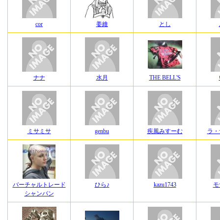
cor
姜維
とし
ナナ
水月
THE BELL'S
ミサミサ
genbu
疾風みすーむ
ラ・
バーチャルトレード
ひら♪
kazu1743
モ
シャンパン