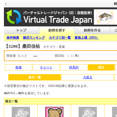
銘
条件検索
|
株式ランキング
|
カテゴリ別一覧
|
新規上場（IPO）
【3200】桑田佳祐
カテゴリ：音楽
--
現在値
（--:--）
前日比
--
（
--％
）
株価
チャート
時系列
株主
株主一覧
大株主
※前営業日の集計リストです。AM3:00以降に更新されます。
46
件中
1
～
46
件を表示しています。
株主一覧