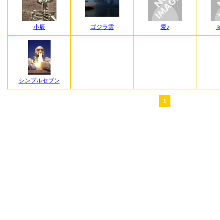
小辰
ゴジラ雲
愛♪
シンプルセブン
1