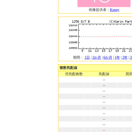
画像提供者：
Kenny
期間：
1日
|
3か月
|
6か月
|
1年
|
2年
|
複数気配値
売気配株数
気配値
買
--
--
--
--
--
--
--
--
--
--