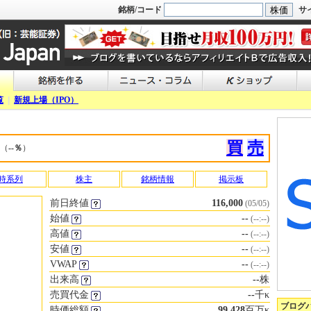
銘柄/コード
サ
覧
|
新規上場（IPO）
買
売
（
--％
）
時系列
株主
銘柄情報
掲示板
前日終値
116,000
(05/05)
始値
--
(--:--)
高値
--
(--:--)
安値
--
(--:--)
VWAP
--
(--:--)
出来高
--
株
売買代金
--
千κ
ブログ
時価総額
99,428
百万κ