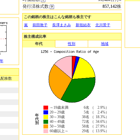
発行済株式数
857,142
株
この銘柄の株主はこんな銘柄も株主です
嵐
前田敦子
長澤まさみ
新垣結衣
北川景子
株主構成比率
年代
性別
地域
3年
気配株数
～19歳未満
6名 （
2.9%）
20～29歳
5名 （
2.4%）
年
30～39歳
38名 （
18.3%）
代
40～49歳
72名 （
34.6%）
別
50～59歳
58名 （
27.9%）
60歳以上～
29名 （
13.9%）