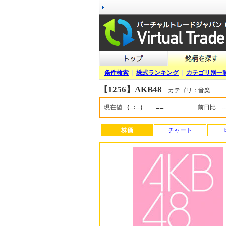
条件検索
|
株式ランキング
|
カテゴリ別一
【1256】AKB48
カテゴリ：音楽
--
現在値
（--:--）
前日比
--
株価
チャート