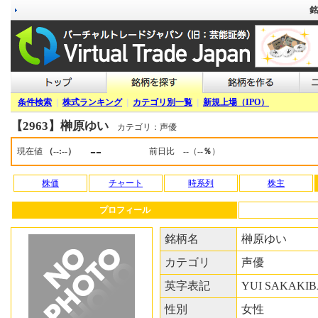
銘
条件検索
|
株式ランキング
|
カテゴリ別一覧
|
新規上場（IPO）
【2963】榊原ゆい
カテゴリ：声優
--
現在値
（--:--）
前日比
--
（
--％
）
株価
チャート
時系列
株主
プロフィール
銘柄名
榊原ゆい
カテゴリ
声優
英字表記
YUI SAKAKI
性別
女性