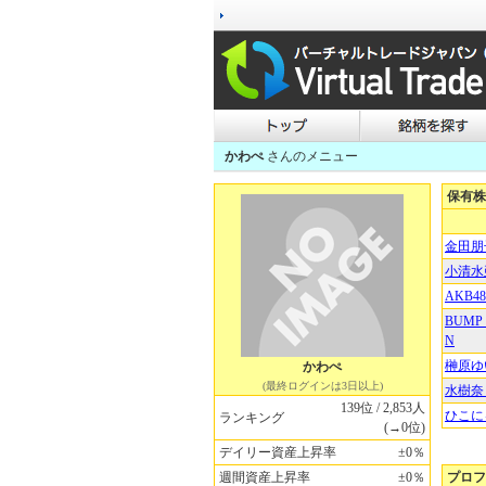
かわぺ
さんのメニュー
保有株
金田朋
小清水
AKB48
BUMP 
N
榊原ゆ
かわぺ
(最終ログインは3日以上)
水樹奈
139位 / 2,853人
ひこに
ランキング
(→0位)
デイリー資産上昇率
±0％
週間資産上昇率
±0％
プロフ