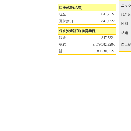
ニッ
口座残高(現在)
現金
847,732κ
現住
買付余力
847,732κ
性別
保有資産評価(前営業日)
結婚
現金
847,732κ
株式
9,179,382,920κ
自己
計
9,180,230,652κ