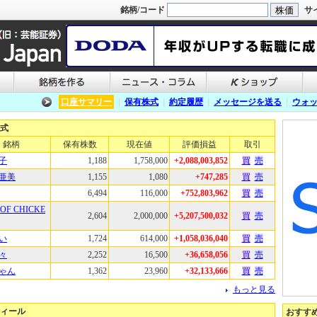
銘柄/コード
サ
口座サマリー
|
保有株式
|
約定履歴
|
メッセージを送る
|
ウォ
式
銘柄
保有株数
現在値
評価損益
取引
子
1,188
1,758,000
+2,088,003,852
買
売
亜美
1,155
1,080
+747,285
買
売
6,494
116,000
+752,803,962
買
売
OF CHICKE
2,604
2,000,000
+5,207,500,032
買
売
い
1,724
614,000
+1,058,036,040
買
売
々
2,252
16,500
+36,658,056
買
売
ゃん
1,362
23,960
+32,133,666
買
売
もっと見る
ィール
おすす