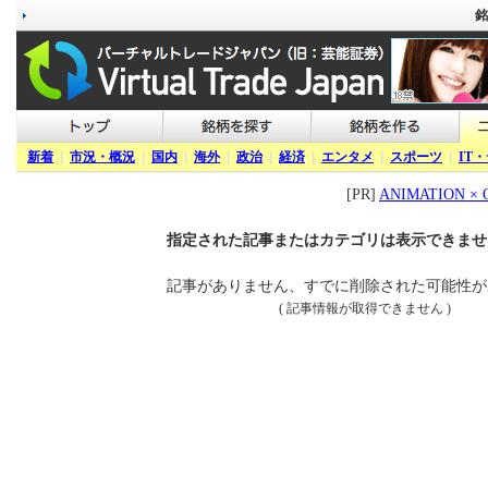
銘
新着
|
市況・概況
|
国内
|
海外
|
政治
|
経済
|
エンタメ
|
スポーツ
|
IT
[PR]
ANIMATION 
指定された記事またはカテゴリは表示できませ
記事がありません、すでに削除された可能性が
( 記事情報が取得できません )