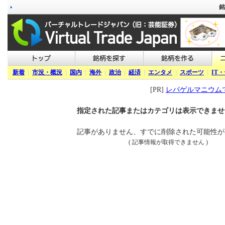
銘
新着
|
市況・概況
|
国内
|
海外
|
政治
|
経済
|
エンタメ
|
スポーツ
|
IT
[PR]
レパゲルマニウム
指定された記事またはカテゴリは表示できませ
記事がありません、すでに削除された可能性が
( 記事情報が取得できません )