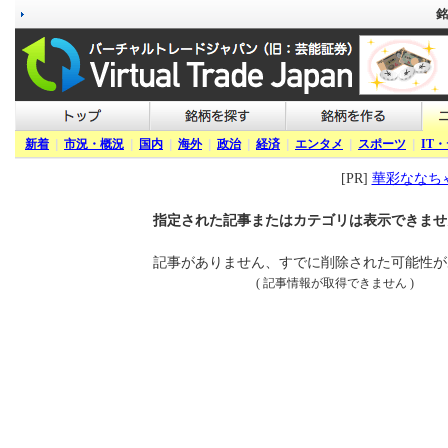
銘
新着
|
市況・概況
|
国内
|
海外
|
政治
|
経済
|
エンタメ
|
スポーツ
|
IT
[PR]
華彩ななちゃ
指定された記事またはカテゴリは表示できませ
記事がありません、すでに削除された可能性が
( 記事情報が取得できません )