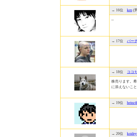
→ 16位
ken
(
--
→ 17位
バー
→ 18位
ココ
株売ります。希
に添えないこと
→ 19位
hei
→ 20位
koidey