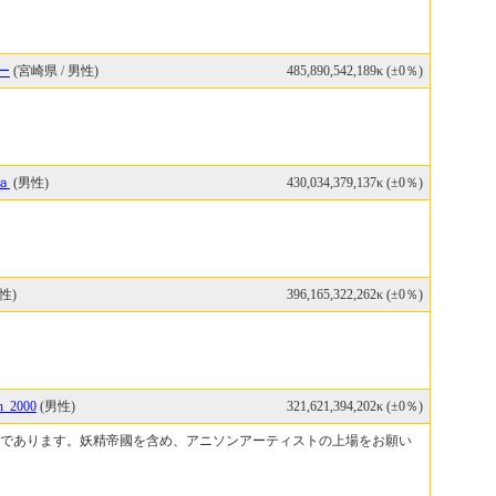
ー
(宮崎県 / 男性)
485,890,542,189κ (±0％)
ａ
(男性)
430,034,379,137κ (±0％)
性)
396,165,322,262κ (±0％)
n_2000
(男性)
321,621,394,202κ (±0％)
であります。妖精帝國を含め、アニソンアーティストの上場をお願い