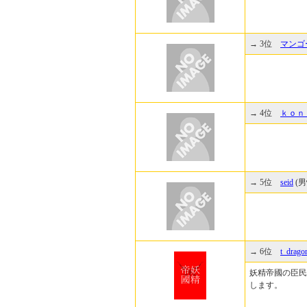
→ 3位
マンゴ
→ 4位
ｋｏｎ
→ 5位
seid
(男
→ 6位
t_drago
妖精帝國の臣民
します。