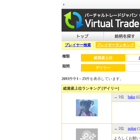
プレイヤー検索
|
プレイヤーランキング
|
種類
総資産上位
期間
デイリー
2693
件中
1
～
25
件を表示しています。
総資産上位ランキング [デイリー]
→ 1位
baku
(山
→ 2位
polon
(
よろしくお願い