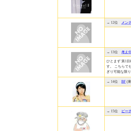
→ 12位
メン
→ 13位
考え
ひとまず 第1
す。 こちらで
ぎり可能な限り
→ 14位
BF
(東
→ 15位
ピー