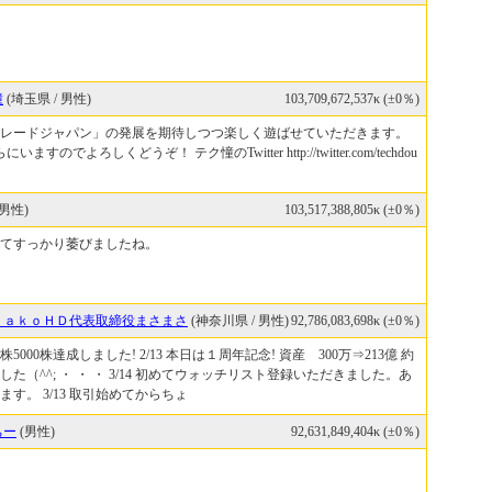
憧
(埼玉県 / 男性)
103,709,672,537κ (±0％)
レードジャパン」の発展を期待しつつ楽しく遊ばせていただきます。
すのでよろしくどうぞ！ テク憧のTwitter http://twitter.com/techdou
男性)
103,517,388,805κ (±0％)
てすっかり萎びましたね。
ｓａｋｏＨＤ代表取締役まさまさ
(神奈川県 / 男性)
92,786,083,698κ (±0％)
子株5000株達成しました! 2/13 本日は１周年記念! 資産 300万⇒213億 約
ました（^^; ・ ・ ・ 3/14 初めてウォッチリスト登録いただきました。あ
す。 3/13 取引始めてからちょ
ちー
(男性)
92,631,849,404κ (±0％)