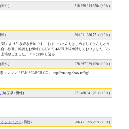
(男性)
318,669,244,350κ (±0％)
男性)
304,011,286,771κ (±0％)
E SNS」より引き続き参加です。 おまいつさんもはじめましてさんもどう
合い歓迎。雑談もお気軽に(人´ω`*) ◆6/25 上場申請しておりました「小
日上場致しました。IPOにお申し込み
(男性)
278,367,029,109κ (±0％)
ン「FAN SEARCH GO」 http://ranking-show.tv/fsg/
り
(埼玉県 / 男性)
271,488,041,291κ (±0％)
エイジェイアイ
(男性)
266,451,895,297κ (±0％)