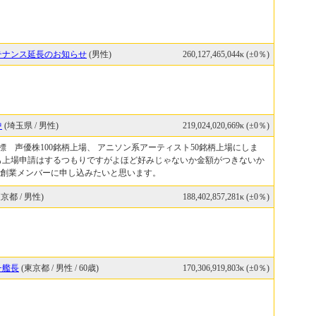
テナンス延長のお知らせ
(男性)
260,127,465,044κ (±0％)
中
(埼玉県 / 男性)
219,024,020,669κ (±0％)
目標 声優株100銘柄上場、 アニソン系アーティスト50銘柄上場にしま
も上場申請はするつもりですがよほど好みじゃないか金額がつきないか
創業メンバーに申し込みたいと思います。
京都 / 男性)
188,402,857,281κ (±0％)
チ艦長
(東京都 / 男性 / 60歳)
170,306,919,803κ (±0％)