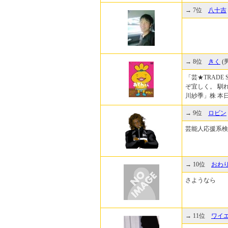
→ 7位
八十吉
→ 8位
きく
(
「芸★TRAD
ぞ宜しく。 馴れ
川紗季」株 本
→ 9位
ロビン
芸能人応援系検索エンジ
→ 10位
おわ
さようなら
→ 11位
ワイ