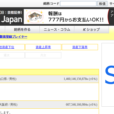
銘柄/コード
サ
新規登録プレイヤー
総資産下位
資産上昇率
資産下落率
週次
月次
口県 / 男性)
1,460,146,156,878κ (±0％)
大阪府 / 男性)
607,546,166,984κ (±0％)
します。