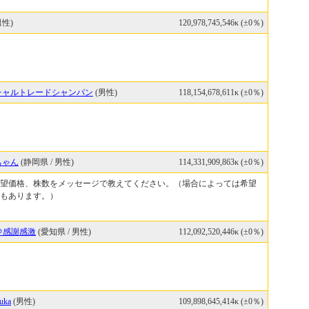
男性)
120,978,745,546κ (±0％)
チャルトレードシャンパン
(男性)
118,154,678,611κ (±0％)
ちゃん
(静岡県 / 男性)
114,331,909,863κ (±0％)
望価格、株数をメッセージで教えてください。（場合によっては希望
もあります。）
nz＠感謝感激
(愛知県 / 男性)
112,092,520,446κ (±0％)
uka
(男性)
109,898,645,414κ (±0％)