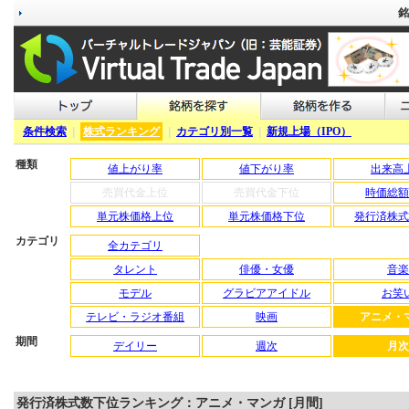
銘
条件検索
|
株式ランキング
|
カテゴリ別一覧
|
新規上場（IPO）
種類
値上がり率
値下がり率
出来高
売買代金上位
売買代金下位
時価総額
単元株価格上位
単元株価格下位
発行済株式
カテゴリ
全カテゴリ
タレント
俳優・女優
音楽
モデル
グラビアアイドル
お笑
テレビ・ラジオ番組
映画
アニメ・
期間
デイリー
週次
月次
発行済株式数下位ランキング：アニメ・マンガ [月間]