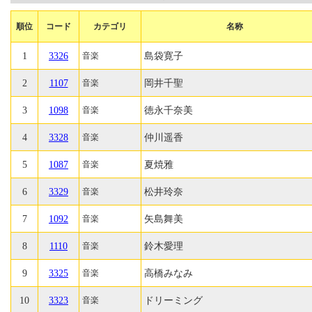
順位
コード
カテゴリ
名称
1
3326
島袋寛子
音楽
2
1107
岡井千聖
音楽
3
1098
徳永千奈美
音楽
4
3328
仲川遥香
音楽
5
1087
夏焼雅
音楽
6
3329
松井玲奈
音楽
7
1092
矢島舞美
音楽
8
1110
鈴木愛理
音楽
9
3325
高橋みなみ
音楽
10
3323
ドリーミング
音楽