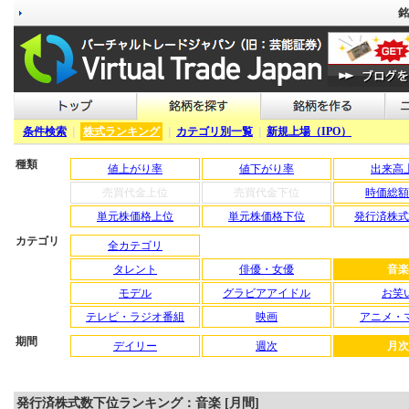
銘
条件検索
|
株式ランキング
|
カテゴリ別一覧
|
新規上場（IPO）
種類
値上がり率
値下がり率
出来高
売買代金上位
売買代金下位
時価総額
単元株価格上位
単元株価格下位
発行済株式
カテゴリ
全カテゴリ
タレント
俳優・女優
音楽
モデル
グラビアアイドル
お笑
テレビ・ラジオ番組
映画
アニメ・
期間
デイリー
週次
月次
発行済株式数下位ランキング：音楽 [月間]