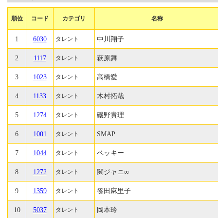
順位
コード
カテゴリ
名称
1
6030
中川翔子
タレント
2
1117
萩原舞
タレント
3
1023
高橋愛
タレント
4
1133
木村拓哉
タレント
5
1274
磯野貴理
タレント
6
1001
SMAP
タレント
7
1044
ベッキー
タレント
8
1272
関ジャニ∞
タレント
9
1359
篠田麻里子
タレント
10
5037
岡本玲
タレント