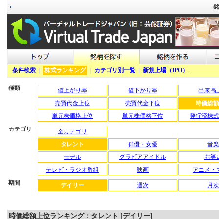
銘
条件検索
|
株式ランキング
|
カテゴリ別一覧
|
新規上場（IPO）
種類
値上がり率
値下がり率
出来高
売買代金上位
売買代金下位
時価総額
単元株価格上位
単元株価格下位
発行済株式
カテゴリ
全カテゴリ
タレント
俳優・女優
音楽
モデル
グラビアアイドル
お笑
テレビ・ラジオ番組
映画
アニメ・
期間
デイリー
週次
月次
時価総額上位ランキング：タレント [デイリー]